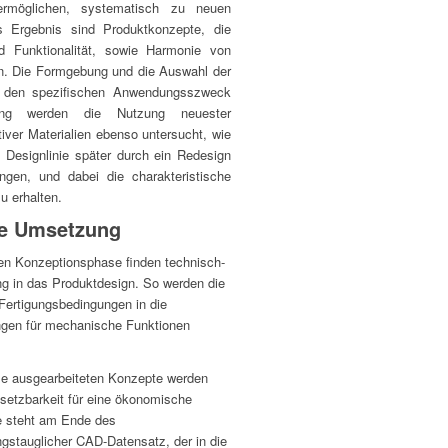
 ermöglichen, systematisch zu neuen
s Ergebnis sind Produktkonzepte, die
d Funktionalität, sowie Harmonie von
n. Die Formgebung und die Auswahl der
uf den spezifischen Anwendungsszweck
ung werden die Nutzung neuester
ver Materialien ebenso untersucht, wie
e Designlinie später durch ein Redesign
gen, und dabei die charakteristische
u erhalten.
he Umsetzung
hen Konzeptionsphase finden technisch-
g in das Produktdesign. So werden die
ertigungsbedingungen in die
ngen für mechanische Funktionen
e ausgearbeiteten Konzepte werden
setzbarkeit für eine ökonomische
ise steht am Ende des
ngstauglicher CAD-Datensatz, der in die