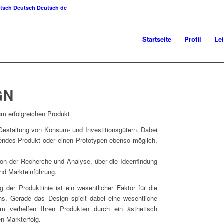
Deutsch
Deutsch
de
Startseite
Profil
Le
triedesign
GN
um erfolgreichen Produkt
e Gestaltung von Konsum- und Investitionsgütern. Dabei
hendes Produkt oder einen Prototypen ebenso möglich,
on der Recherche und Analyse, über die Ideenfindung
und Markteinführung.
 der Produktlinie ist ein wesentlicher Faktor für die
ns. Gerade das Design spielt dabei eine wesentliche
m verhelfen Ihren Produkten durch ein ästhetisch
n Markterfolg.