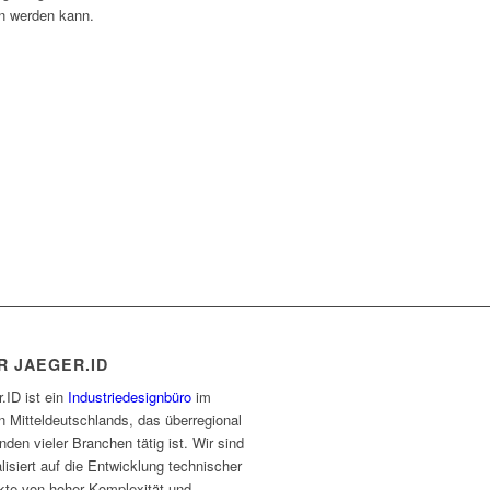
n werden kann.
R JAEGER.ID
.ID ist ein
Industriedesignbüro
im
 Mitteldeutschlands, das überregional
nden vieler Branchen tätig ist. Wir sind
lisiert auf die Entwicklung technischer
kte von hoher Komplexität und