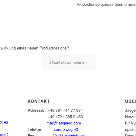
Produktionsprozesse übernomme
ntwicklung eines neuen Produktdesigns?
Kontakt aufnehmen
KONTAKT
ÜBE
Adresse:
+49 391 744 77 834
Jaeger
+49 172 / 385 9 463
Herzen
bt es
mail@jaeger-id.com
für Ku
Telefon:
Lorenzweg 43
spezia
sein?
Fax:
39124 Magdeburg
Produ